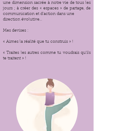
une dimension sacrée à notre vie de tous les
jours ; à créer des « espaces » de partage, de
communication et d’action dans une
direction évolutive…
Mes devises :
« Aimes la réalité que tu construis » !
« Traites les autres comme tu voudrais qu’ils
te traitent » !