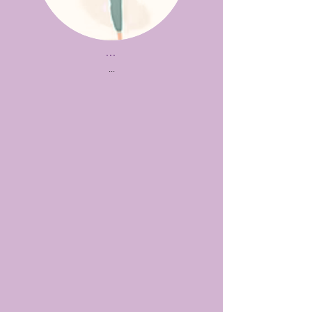
...
...