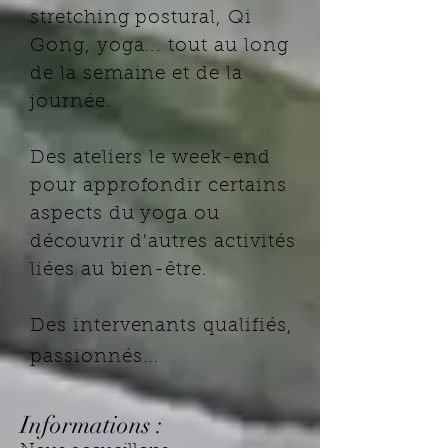
stretching postural, Qi
Gong, yoga... tout au long
de la semaine et de la
journée.
Des ateliers le week-end
pour approfondir certains
aspects du yoga ou
découvrir d'autres activités
liées au bien-être.
Des intervenants qualifiés,
passionnés...
Informations :