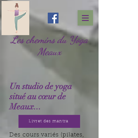
Les chemins du Yoga
Meaux
Un studio de yoga
situé au cœur de
Meaux...
Livret des mantra
Des cours variés (pilates,