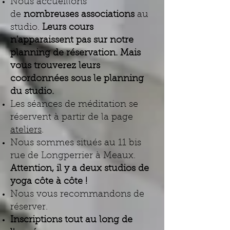
Nous accueillons
de
nombreuses associations
au
studio.
Leurs cours
n'apparaissent pas sur notre
planning de réservation. Mais
vous trouverez leurs
coordonnées sous le planning
du studio.
Les séances de méditation se
réservent à partir de la page
ateliers
.
Nous sommes situés au 11 bis
rue de Longperrier à Meaux.
Attention, il y a deux studios de
yoga côte à côte !
Nous vous recommandons de
réserver.
Inscriptions tout au long de