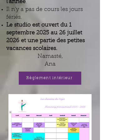
l'année
.
Il n'y a pas de cours les jours
fériés.
Le studio est ouvert
du 1
septembre 2025 au 26
juillet
2026 et
une partie des petites
vacances scolaires.
Namasté,
Ana
Règlement intérieur