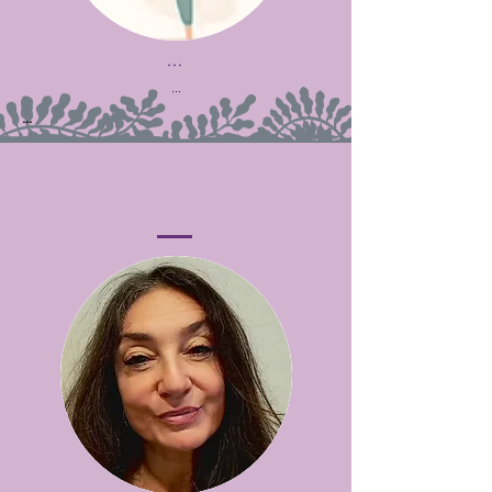
...
...
...