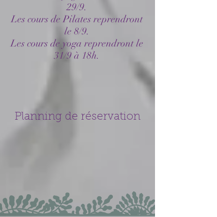
29/9.
Les cours de Pilates reprendront
le 8/9.
Les cours de yoga reprendront le
31/9 à 18h.
Planning de réservation