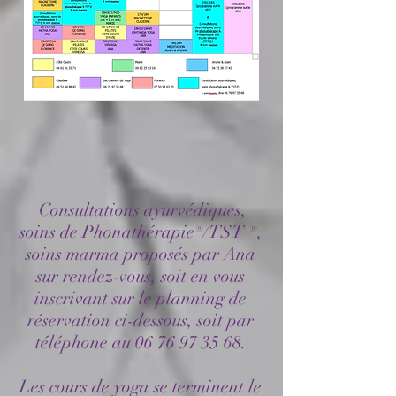
Consultations ayurvédiques,
soins de Phonathérapie®/TST ®,
soins marma proposés par Ana
sur rendez-vous, soit en vous
inscrivant sur le planning de
réservation ci-dessous, soit par
téléphone au
06 76 97 35 68
.
Les cours de yoga se terminent le