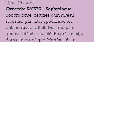
Tarif : 15 euros
Cassandre KAISER - Sophrologue 
Sophrologue  certifiée d'un niveau 
reconnu  par l'Etat. Spécialisée en 
enfance avec LaBulleDesEmotions, 
 périnatalité et sexualité. En présentiel, à 
domicile et en ligne. Membre  de la 
Chambre Syndicale de la Sophrologie
cassandrekaisersophrologuecsophrock.co
m
Afficher plus
Partager cet événement