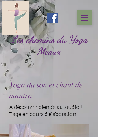
Les chemins du Yoga
Meaux
Yoga du son et chant de
mantra
A découvrir bientôt au studio !
Page en cours d'élaboration