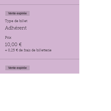
Vente expirée
Type de billet
Adhérent
Prix
10,00 €
+ 0,25 € de frais de billetterie
Vente expirée
Type de billet
Non adhérent
Prix
15,00 €
+ 0,38 € de frais de billetterie