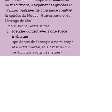
Sur la base de techniques de
 relaxation
, 
de 
méditations
, d’
expériences
guidées 
et 
 d’autres 
pratiques de croissance spirituel 
(inspirées du Nouvel Humanisme et du 
Message de Silo)…
… nous allons , entre autres :
Prendre contact avec notre Force 
intérieure
 qui donne de l’énergie à notre corps 
et à notre mental, et la canaliser sur 
ce dont nos avons  réellement 
besoin…
Orienter  nos meilleurs souhaits vers 
les personnes qui nous sont chères 
et leur envoyer le bien-être dont 
elles ont besoin…
Afficher plus