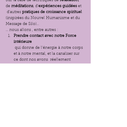
Sur la base de techniques de
 relaxation
, 
de 
méditations
, d’
expériences
guidées 
et 
 d’autres 
pratiques de croissance spirituel 
(inspirées du Nouvel Humanisme et du 
Message de Silo)…
… nous allons , entre autres :
Prendre contact avec notre Force 
intérieure
 qui donne de l’énergie à notre corps 
et à notre mental, et la canaliser sur 
ce dont nos avons  réellement 
besoin…
Orienter  nos meilleurs souhaits vers 
les personnes qui nous sont chères 
et leur envoyer le bien-être dont 
elles ont besoin…
Afficher plus