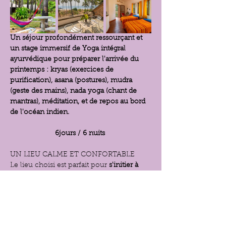
Un séjour profondément ressourçant et 
un stage immersif de Yoga intégral 
ayurvédique pour préparer l'arrivée du 
printemps : kryas (exercices de 
purification), asana (postures), mudra 
(geste des mains), nada yoga (chant de 
mantras), méditation, et de repos au bord 
de l'océan indien.
6jours / 6 nuits
UN LIEU CALME ET CONFORTABLE
Le lieu choisi est parfait pour 
s'initier à 
l'Inde
, 
au Yoga intégral
, à l'ayurvéda et 
flâner en liberté
 à Auroville. 
Auroville c'est l'utopie de 
Sri Aurobindo
, 
une ville spirituelle, hors de toute religion 
passée, présente et future, créer par 
la 