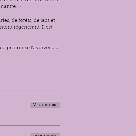
 un lieu dédié aux stages
ature...)
ies, de forêts, de lacs et
ment régénérant. Il est
ue préconise l'ayurvéda à
[concentration,
), asana (postures),
Yoga restauratif)
le soir..
nnaissances en
sha vata
.
Vente expirée
.
e la météo) :