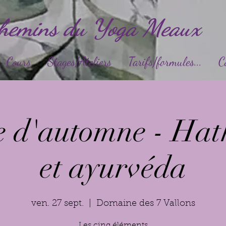
chemins du Yoga Meaux
Cours
Stages/Ateliers
Tarifs/formules...
C
e d'automne - Ha
et ayurvéda
ven. 27 sept.
  |  
Domaine des 7 Vallons
Les cinq éléments