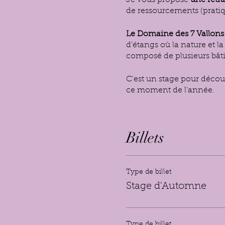
Je vous propose
une retra
de ressourcements (pratiq
Le Domaine des 7 Vallons
d'étangs où la nature et l
composé de plusieurs bâtim
C'est un stage pour décou
ce moment de l'année.
Un week-end pour se res
visualisations, éveil corp
Billets
relaxation et méditation] 
Les
conférences
quotidien
ayurvéda
. L'ateliers vou
Type de billet
Stage d'Automne
Les pratiques et conféren
Programme
(donné à titre
Type de billet