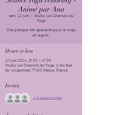
Séance Yoga restoratif -
Animé par Ana
sam. 22 juin
  |  
Studio Les Chemins du
Yoga
Une pratique très apaisante pour le corps
et l'esprit !
Heure et lieu
22 juin 2024, 15:00 – 17:00
Studio Les Chemins du Yoga, 11 bis Rue
de Longperrier, 77100 Meaux, France
Invités
+ 11 autres invités