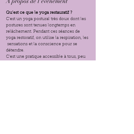
À propos de l'événement
Qu'est ce que le yoga restauratif ?
C'est un yoga postural très doux dont les 
postures sont tenues longtemps en 
relâchement. Pendant ces séances de 
yoga restoratif, on utilise la respiration, les 
 sensations et la conscience pour se 
détendre.
C'est une pratique accessible à tous, peu 
importe l’âge et la condition physique. 
 Les postures peuvent être adaptées à 
l’aide de blocs, de coussins, de 
couvertures...
C'est une pratique très apaisante pour le 
corps et l'esprit.
Partager cet événement