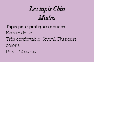
Les tapis Chin
Mudra
Tapis pour pratiques douces
:
Non toxique
Très confortable (6mm). Plusieurs
coloris.
Prix : 28 euros
Tapis pour pratiques intenses:
4.5 mm
Plusieurs coloris
Prix : 30 euros